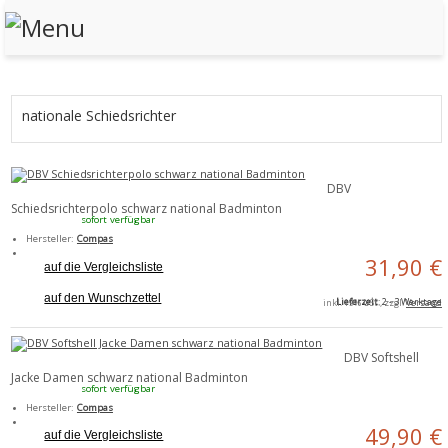
nationale Schiedsrichter
DBV
Schiedsrichterpolo schwarz national Badminton
sofort verfügbar
Hersteller:
Compas
31,90 €
auf die Vergleichsliste
auf den Wunschzettel
Lieferzeit
: 2 - 3 Werktage
inkl. 19% USt., zzgl.
Versand
DBV Softshell
Jacke Damen schwarz national Badminton
sofort verfügbar
Hersteller:
Compas
49,90 €
auf die Vergleichsliste