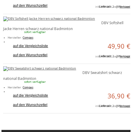
auf den Wunschzettel
Lieferzeit
: 2 - 3 Werktage
inkl. 19% USt., zzgl.
Versand
DBV Softshell
Jacke Herren schwarz national Badminton
sofort verfügbar
Hersteller:
Compas
49,90 €
auf die Vergleichsliste
auf den Wunschzettel
Lieferzeit
: 2 - 3 Werktage
inkl. 19% USt., zzgl.
Versand
DBV Sweatshirt schwarz
national Badminton
sofort verfügbar
Hersteller:
Compas
36,90 €
auf die Vergleichsliste
auf den Wunschzettel
Lieferzeit
: 2 - 3 Werktage
inkl. 19% USt., zzgl.
Versand