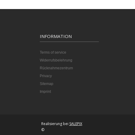
INFORMATION
Terms of service
Widerrufsbelehrung
Rücknahmezentrum
Privacy
Sitemap
Imprint
Realisierung bei
SALEPIX
©