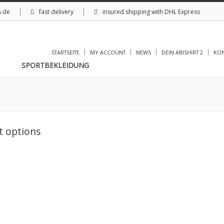
n.de
fast delivery
insured shipping with DHL Express
STARTSEITE
MY ACCOUNT
NEWS
DEIN ABISHIRT 2
KON
SPORTBEKLEIDUNG
 options