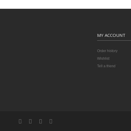
MY ACCOUNT
Order history
Wishlist
Tell a friend